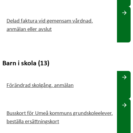
arrow_forward
Delad faktura vid gemensam vårdnad,
anmälan eller avslut
Barn i skola (13)
arrow_forward
Förändrad skolgång, anmälan
arrow_forward
Busskort för Umeå kommuns grundskoleelever,
beställa ersättningskort