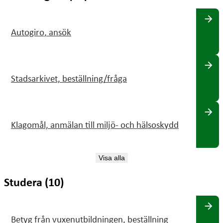
arrow_forward
Autogiro, ansök
arrow_forward
Stadsarkivet, beställning/fråga
arrow_forward
Klagomål, anmälan till miljö- och hälsoskydd
Visa alla
Studera (10)
arrow_forward
Betyg från vuxenutbildningen, beställning