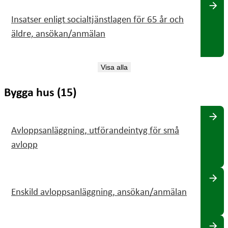
arrow_forward
Insatser enligt socialtjänstlagen för 65 år och
äldre, ansökan/anmälan
Visa alla
Bygga hus (15)
arrow_forward
Avloppsanläggning, utförandeintyg för små
avlopp
arrow_forward
Enskild avloppsanläggning, ansökan/anmälan
arrow_forward