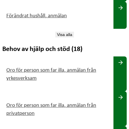
arrow_forward
Förändrat hushåll, anmälan
Visa alla
Behov av hjälp och stöd (18)
arrow_forward
Oro för person som far illa, anmälan från
yrkesverksam
arrow_forward
Oro för person som far illa, anmälan från
privatperson