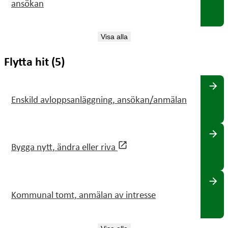
ansökan
Visa alla
Flytta hit (5)
arrow_forward
Enskild avloppsanläggning, ansökan/anmälan
arrow_forward
open_in_new
Bygga nytt, ändra eller riva
arrow_forward
Kommunal tomt, anmälan av intresse