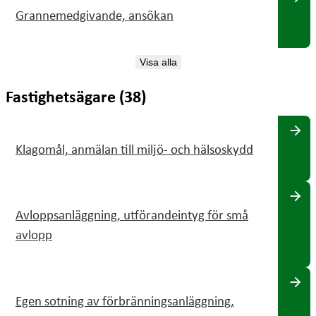
Grannemedgivande, ansökan
Visa alla
Fastighetsägare (38)
arrow_forward
Klagomål, anmälan till miljö- och hälsoskydd
arrow_forward
Avloppsanläggning, utförandeintyg för små
avlopp
arrow_forward
Egen sotning av förbränningsanläggning,