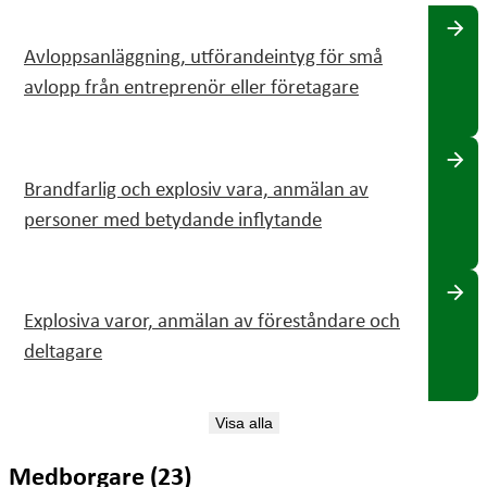
arrow_forward
Avloppsanläggning, utförandeintyg för små
avlopp från entreprenör eller företagare
arrow_forward
Brandfarlig och explosiv vara, anmälan av
personer med betydande inflytande
arrow_forward
Explosiva varor, anmälan av föreståndare och
deltagare
Visa alla
Medborgare (23)