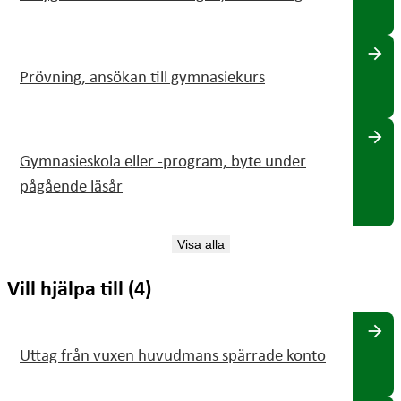
arrow_forward
Prövning, ansökan till gymnasiekurs
arrow_forward
Gymnasieskola eller -program, byte under
pågående läsår
Visa alla
Vill hjälpa till (4)
arrow_forward
Uttag från vuxen huvudmans spärrade konto