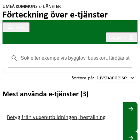
UMEÅ KOMMUNS E-TJÄNSTER
Förteckning över e-tjänster
menu
Meny
person
Logga in
search
Sortera på:
expand_more
Livshändelse
Mest använda e-tjänster (3)
arrow_forward
Betyg från vuxenutbildningen, beställning
arrow_forward