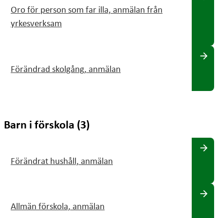
Oro för person som far illa, anmälan från
yrkesverksam
arrow_forward
Förändrad skolgång, anmälan
Barn i förskola (3)
arrow_forward
Förändrat hushåll, anmälan
arrow_forward
Allmän förskola, anmälan