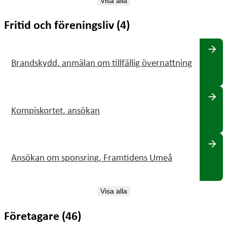
Visa alla
Fritid och föreningsliv (4)
arrow_forward
Brandskydd, anmälan om tillfällig övernattning
arrow_forward
Kompiskortet, ansökan
arrow_forward
Ansökan om sponsring, Framtidens Umeå
Visa alla
Företagare (46)