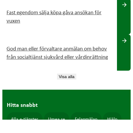
arrow_forward
Fast egendom sälja köpa gåva ansökan för
vuxen
arrow_forward
God man eller förvaltare anmälan om behov
från socialtjänst sjukvård eller vårdinrättning
Visa alla
Hitta snabbt
Alla e-tjänster
Umea.se
Felanmälan
Hjälp